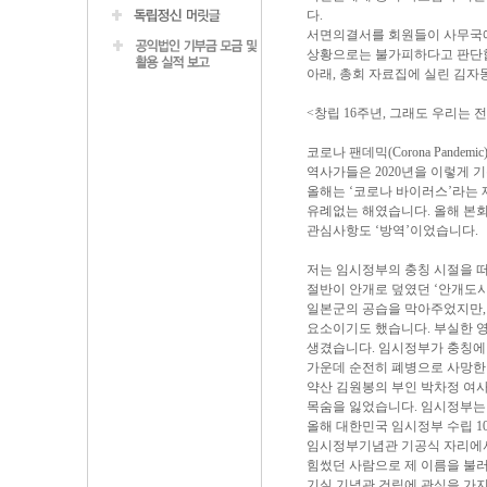
다.
서면의결서를 회원들이 사무국에 
상황으로는 불가피하다고 판단
아래, 총회 자료집에 실린 김자
<창립 16주년, 그래도 우리는 
코로나 팬데믹(Corona Pandemic)
역사가들은 2020년을 이렇게 
올해는 ‘코로나 바이러스’라는
유례없는 해였습니다. 올해 본회
관심사항도 ‘방역’이었습니다.
저는 임시정부의 충칭 시절을 떠
절반이 안개로 덮였던 ‘안개도시
일본군의 공습을 막아주었지만,
요소이기도 했습니다. 부실한 
생겼습니다. 임시정부가 충칭에 
가운데 순전히 폐병으로 사망한 
약산 김원봉의 부인 박차정 여사
목숨을 잃었습니다. 임시정부는
올해 대한민국 임시정부 수립 1
임시정부기념관 기공식 자리에
힘썼던 사람으로 제 이름을 불
기실 기념관 건립에 관심을 가