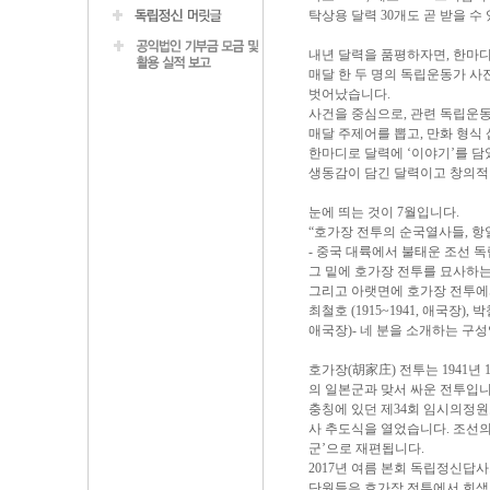
탁상용 달력 30개도 곧 받을 수
내년 달력을 품평하자면, 한마디
매달 한 두 명의 독립운동가 사
벗어났습니다.
사건을 중심으로, 관련 독립운
매달 주제어를 뽑고, 만화 형식
한마디로 달력에 ‘이야기’를 담
생동감이 담긴 달력이고 창의적
눈에 띄는 것이 7월입니다.
“호가장 전투의 순국열사들, 
- 중국 대륙에서 불태운 조선 독
그 밑에 호가장 전투를 묘사하
그리고 아랫면에 호가장 전투에서 희
최철호 (1915~1941, 애국장), 박철
애국장)- 네 분을 소개하는 구
호가장(胡家庄) 전투는 1941년
의 일본군과 맞서 싸운 전투입니
충칭에 있던 제34회 임시의정원도
사 추도식을 열었습니다. 조선의
군’으로 재편됩니다.
2017년 여름 본회 독립정신답
단원들은 호가장 전투에서 희생된