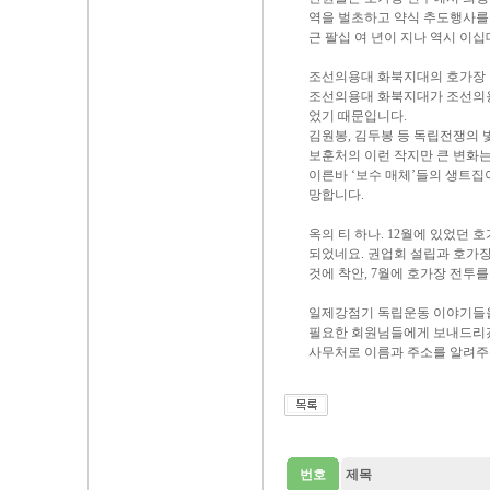
역을 벌초하고 약식 추도행사를
근 팔십 여 년이 지나 역시 이
조선의용대 화북지대의 호가장 
조선의용대 화북지대가 조선의용
었기 때문입니다.
김원봉, 김두봉 등 독립전쟁의
보훈처의 이런 작지만 큰 변화는
이른바 ‘보수 매체’들의 생트집
망합니다.
옥의 티 하나. 12월에 있었던 
되었네요. 권업회 설립과 호가장
것에 착안, 7월에 호가장 전투
일제강점기 독립운동 이야기들을 
필요한 회원님들에게 보내드리
사무처로 이름과 주소를 알려주
번호
제목