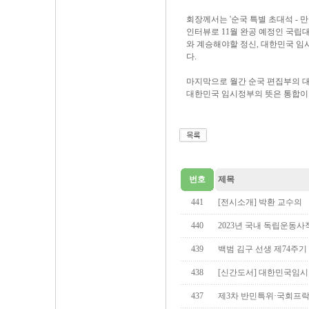
회장께서는 '순국 특별 초대석 -
인터뷰로 11월 완공 예정인 국립
와 계승해야할 정신, 대한민국 
다.
마지막으로 월간 순국 편집부의 
대한민국 임시정부의 뜻은 통합이고
번호
제목
441
[전시소개] 박환 교수의
440
2023년 국내 독립운동사적지
439
백범 김구 선생 제74주기
438
[신간도서] 대한민국임시
437
제3차 반민특위·국회프