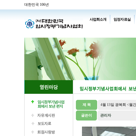
대한민국 106년
사업회소개
임정자료실
제 목
4월 13일 광복회 <월
글쓴이
관리자