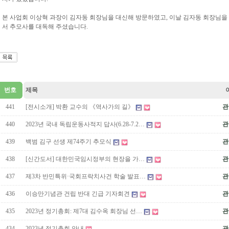
본 사업회 이상혁 과장이 김자동 회장님을 대신해 방문하였고, 이날 김자동 회장님
서 추모사를 대독해 주셨습니다.
번호
제목
441
[전시소개] 박환 교수의 《역사가의 길》
관
440
2023년 국내 독립운동사적지 답사(6.28-7.2…
관
439
백범 김구 선생 제74주기 추모식
관
438
[신간도서] 대한민국임시정부의 현장을 가…
관
437
제3차 반민특위·국회프락치사건 학술 발표…
관
436
이승만기념관 건립 반대 긴급 기자회견
관
435
2023년 정기총회: 제7대 김수옥 회장님 선…
관
434
2023년 정기총회 안내
관