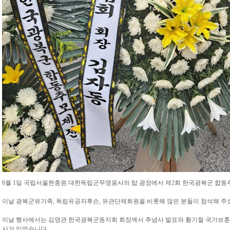
6월 1일 국립서울현충원 대한독립군무명용사의 탑 광장에서 제2회 한국광복군 합
이날 광복군유가족, 독립유공자후손, 유관단체회원을 비롯해 많은 분들이 참석해 주
이날 행사에서는 김영관 한국광복군동지회 회장께서 추념사 발표와 황기철 국가보훈
사가 있었습니다.