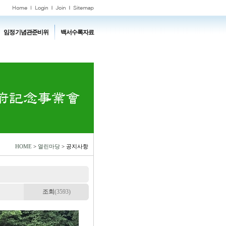
임정기념관준비위
백서수록자료
HOME
>
열린마당
> 공지사항
조회
(3593)