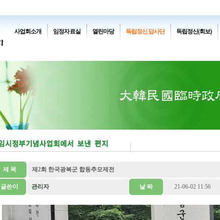
사업회소개
임정자료실
열린마당
독립정신 답사단
독립정신(회보)
제 목
제2회 한국광복군 합동추모제전
글쓴이
관리자
날 짜
21-06-02 11:56