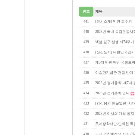
번호
제목
441
[전시소개] 박환 교수의
440
2023년 국내 독립운동사적지
439
백범 김구 선생 제74주기
438
[신간도서] 대한민국임시
437
제3차 반민특위·국회프
436
이승만기념관 건립 반대
435
2023년 정기총회: 제7대
434
2023년 정기총회 안내
433
[김삼웅의 인물열전] 시
432
2023년 이사회 개최 공지
431
롯데장학재단-민화협 독
430
도산 안창호선생 서거 85