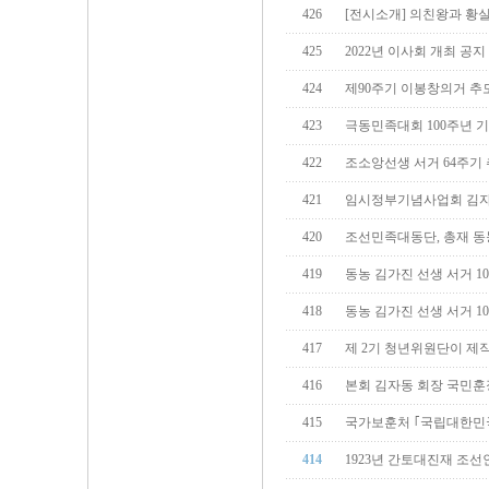
426
[전시소개] 의친왕과 황
425
2022년 이사회 개최 공지
424
제90주기 이봉창의거 추
423
극동민족대회 100주년 
422
조소앙선생 서거 64주기
421
임시정부기념사업회 김자
420
조선민족대동단, 총재 동
419
동농 김가진 선생 서거 1
418
동농 김가진 선생 서거 1
417
제 2기 청년위원단이 제
416
본회 김자동 회장 국민훈
415
국가보훈처 ｢국립대한
414
1923년 간토대진재 조