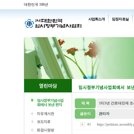
대한민국 106년
사업회소개
임정자료실
제 목
1923년 간토대진재
글쓴이
관리자
#1
https://petitions.assemb