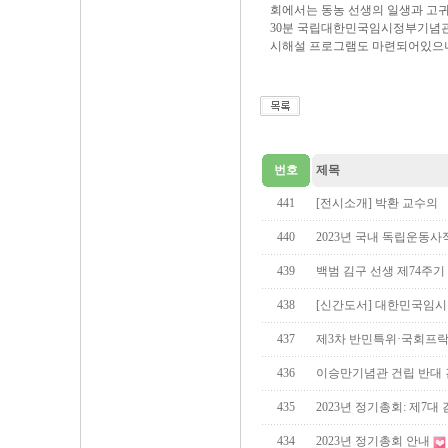
회에서는 동농 선생의 일생과 고귀한
30분 국립대한민국임시정부기념관
시해설 프로그램도 마련되어있으니
번호
제목
441
[전시소개] 박환 교수의
440
2023년 국내 독립운동사적지
439
백범 김구 선생 제74주기
438
[신간도서] 대한민국임시
437
제3차 반민특위·국회프
436
이승만기념관 건립 반대
435
2023년 정기총회: 제7대
434
2023년 정기총회 안내