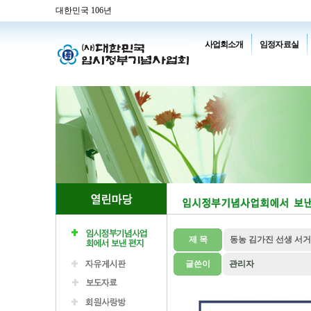
대한민국 106년
사업회소개
임정자료실
제 목
동농 김가진 선생 서거
글쓴이
관리자