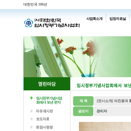
대한민국 106년
사업회소개
임정자료실
제 목
[전시소개] 의친왕과 
글쓴이
관리자