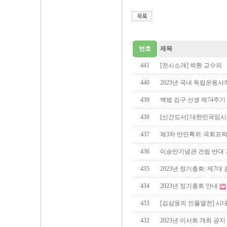
번호
제목
441
[전시소개] 박환 교수의
440
2023년 국내 독립운동사적지
439
백범 김구 선생 제74주기
438
[신간도서] 대한민국임시
437
제3차 반민특위·국회프
436
이승만기념관 건립 반대
435
2023년 정기총회: 제7대
434
2023년 정기총회 안내
433
[김삼웅의 인물열전] 시
432
2023년 이사회 개최 공지