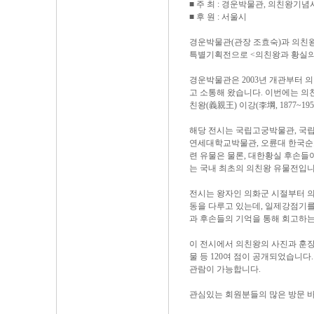
■ 주 최 : 경운박물관, 의친왕기
■ 후 원 : 서울시
경운박물관(관장 조효숙)과 의친왕기념
특별기획전으로 <의친왕과 황실의
경운박물관은 2003년 개관부터 의
고 소통해 왔습니다. 이번에는 
친왕(義親王) 이강(李堈, 1877~
해당 전시는 국립고궁박물관, 국
연세대학교박물관, 오륜대 한국순
련 유물은 물론, 대한황실 후손들
는 국내 최초의 의친왕 유물전입니
전시는 왕자인 의화군 시절부터 의
동을 다루고 있는데, 일제강점기
과 후손들의 기억을 통해 회고하
이 전시에서 의친왕의 사진과 훈장 
물 등 120여 점이 공개되었습니다
관람이 가능합니다.
관심있는 회원분들의 많은 방문 