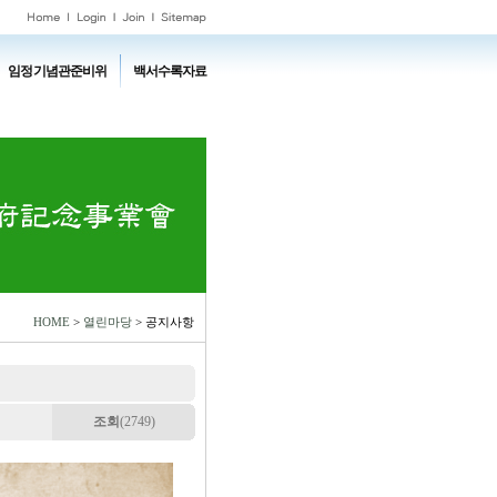
임정기념관준비위
백서수록자료
HOME
>
열린마당
> 공지사항
조회
(2749)