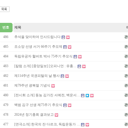
번호
제목
486
추석을 맞이하여 인사드립니다
관
485
조소앙 선생 서거 66주기 추모제
관
484
독립유공자 헐버트 박사 75주기 추모식
관
483
[칼럼 소개] [중앙일보] [오피니언 : 유홍…
관
482
제114주년 국권피탈의 날 행사
관
481
제79주년 광복절 기념식
관
480
[전시회 소개] 동농 김가진 서예전, 백운서…
관
479
백범 김구 선생 제75주기 추모식
관
478
2024년 정기총회 결과보고
관
477
[연극소개] 한국의 잔 다르크, 독립운동가 …
관