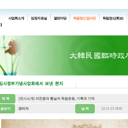
사업회소개
임정자료실
열린마당
독립정신 답사단
독립정신(회보)
제 목
[전시소개] 의친왕과 황실의 독립운동, 기록과 기억
글쓴이
관리자
날 짜
22-11-23 18:01