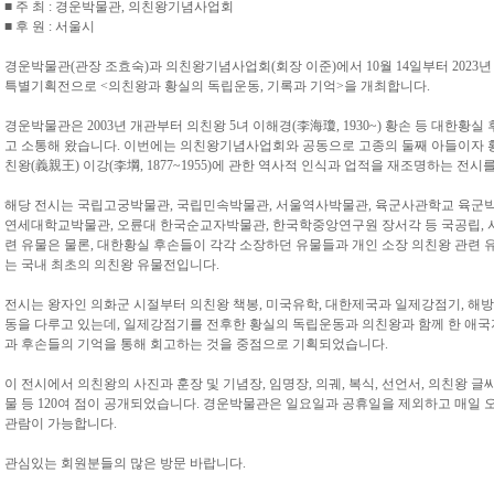
■ 주 최 : 경운박물관, 의친왕기념사업회
■ 후 원 : 서울시
경운박물관(관장 조효숙)과 의친왕기념사업회(회장 이준)에서 10월 14일부터 2023년 1
특별기획전으로 <의친왕과 황실의 독립운동, 기록과 기억>을 개최합니다.
경운박물관은 2003년 개관부터 의친왕 5녀 이해경(李海瓊, 1930~) 황손 등 대한
고 소통해 왔습니다. 이번에는 의친왕기념사업회와 공동으로 고종의 둘째 아들이자
친왕(義親王) 이강(李堈, 1877~1955)에 관한 역사적 인식과 업적을 재조명하는 전
해당 전시는 국립고궁박물관, 국립민속박물관, 서울역사박물관, 육군사관학교 육군
연세대학교박물관, 오륜대 한국순교자박물관, 한국학중앙연구원 장서각 등 국공립, 
련 유물은 물론, 대한황실 후손들이 각각 소장하던 유물들과 개인 소장 의친왕 관련 
는 국내 최초의 의친왕 유물전입니다.
전시는 왕자인 의화군 시절부터 의친왕 책봉, 미국유학, 대한제국과 일제강점기, 해
동을 다루고 있는데, 일제강점기를 전후한 황실의 독립운동과 의친왕과 함께 한 애
과 후손들의 기억을 통해 회고하는 것을 중점으로 기획되었습니다.
이 전시에서 의친왕의 사진과 훈장 및 기념장, 임명장, 의궤, 복식, 선언서, 의친왕 글
물 등 120여 점이 공개되었습니다. 경운박물관은 일요일과 공휴일을 제외하고 매일 오
관람이 가능합니다.
관심있는 회원분들의 많은 방문 바랍니다.