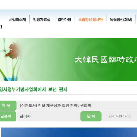
사업회소개
임정자료실
열린마당
독립정신 답사단
독립정신(회보)
제 목
[신간도서] 진보 재구성과 집권 전략 / 원희복
글쓴이
관리자
날 짜
23-07-19 14:35