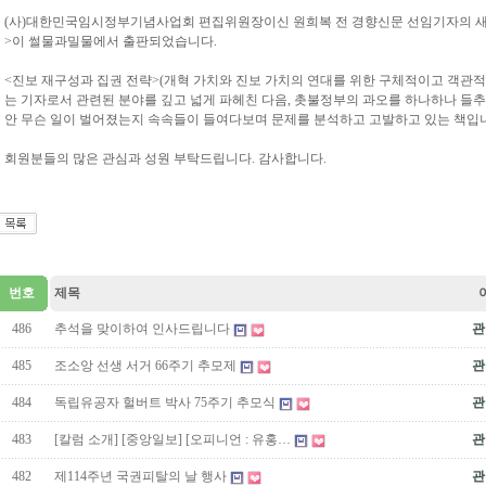
(사)대한민국임시정부기념사업회 편집위원장이신 원희복 전 경향신문 선임기자의 새
>이 썰물과밀물에서 출판되었습니다.
<진보 재구성과 집권 전략>(개혁 가치와 진보 가치의 연대를 위한 구체적이고 객관
는 기자로서 관련된 분야를 깊고 넓게 파헤친 다음, 촛불정부의 과오를 하나하나 들추
안 무슨 일이 벌어졌는지 속속들이 들여다보며 문제를 분석하고 고발하고 있는 책입
회원분들의 많은 관심과 성원 부탁드립니다. 감사합니다.
번호
제목
486
추석을 맞이하여 인사드립니다
관
485
조소앙 선생 서거 66주기 추모제
관
484
독립유공자 헐버트 박사 75주기 추모식
관
483
[칼럼 소개] [중앙일보] [오피니언 : 유홍…
관
482
제114주년 국권피탈의 날 행사
관