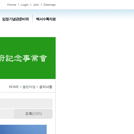
임정기념관준비위
백서수록자료
HOME
>
열린마당
> 공지사항
조회
(5205)