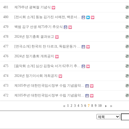
481
제79주년 광복절 기념식
관
480
[전시회 소개] 동농 김가진 서예전, 백운서…
관
479
백범 김구 선생 제75주기 추모식
관
478
2024년 정기총회 결과보고
관
477
[연극소개] 한국의 잔 다르크, 독립운동가 …
관
476
2024년 정기총회 개최공지
관
475
[음악회 소개] 심산 김창숙 서거 62주기 추…
관
474
2024년 정기이사회 개최공지
관
473
제105주년 대한민국임시정부 수립 기념음악…
관
472
제105주년 대한민국임시정부 수립 기념음악…
관
1
2
3
4
5
6
7
8
9
10