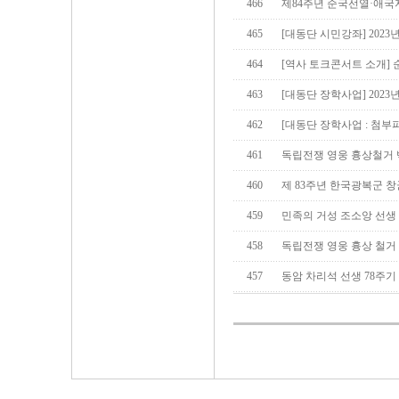
466
제84주년 순국선열·애
465
[대동단 시민강좌] 202
464
[역사 토크콘서트 소개]
463
[대동단 장학사업] 2023
462
[대동단 장학사업 : 첨
461
독립전쟁 영웅 흉상철거 
460
제 83주년 한국광복군 
459
민족의 거성 조소앙 선생 
458
독립전쟁 영웅 흉상 철거
457
동암 차리석 선생 78주기