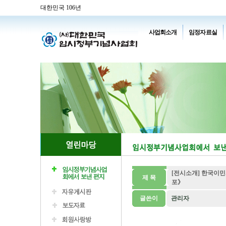
대한민국 106년
사업회소개
임정자료실
[전시소개] 한국이민
제 목
포》
글쓴이
관리자