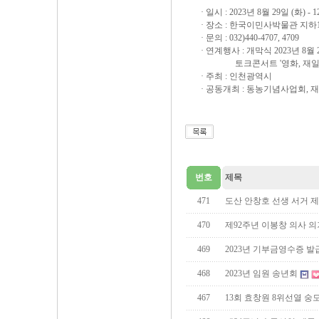
· 일시 : 2023년 8월 29일 (화) - 
· 장소 : 한국이민사박물관 지
· 문의 : 032)440-4707, 4709
· 연계행사 : 개막식 2023년 8월 
토크콘서트 '영화, 재일동포 역사
· 주최 : 인천광역시
· 공동개최 : 동농기념사업회
번호
제목
471
도산 안창호 선생 서거 제
470
제92주년 이봉창 의사 
469
2023년 기부금영수증 발
468
2023년 임원 송년회
467
13회 효창원 8위선열 숭