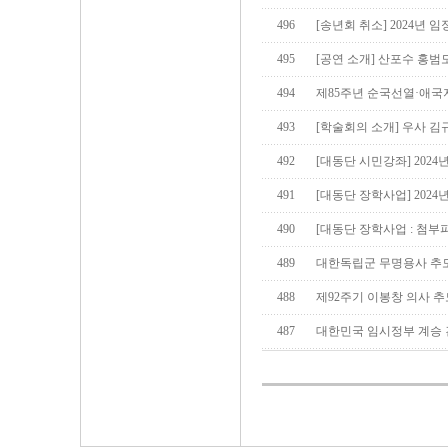
496
[송년회 취소] 2024년 
495
[공연 소개] 산포수 홍범도 (11
494
제85주년 순국선열·애
493
[학술회의 소개] 우사 김
492
[대동단 시민강좌] 202
491
[대동단 장학사업] 2024
490
[대동단 장학사업 : 첨
489
대한독립군 무명용사 추
488
제92주기 이봉창 의사 
487
대한민국 임시정부 계승