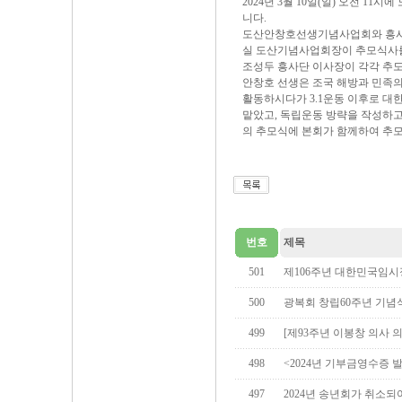
2024년 3월 10일(일) 오전 
니다.
도산안창호선생기념사업회와 흥사단
실 도산기념사업회장이 추모식사를
조성두 흥사단 이사장이 각각 추도
안창호 선생은 조국 해방과 민족의
활동하시다가 3.1운동 이후로 
맡았고, 독립운동 방략을 작성하
의 추모식에 본회가 함께하여 추
번호
제목
501
제106주년 대한민국임시
500
광복회 창립60주년 기념
499
[제93주년 이봉창 의사 
498
<2024년 기부금영수증 
497
2024년 송년회가 취소되