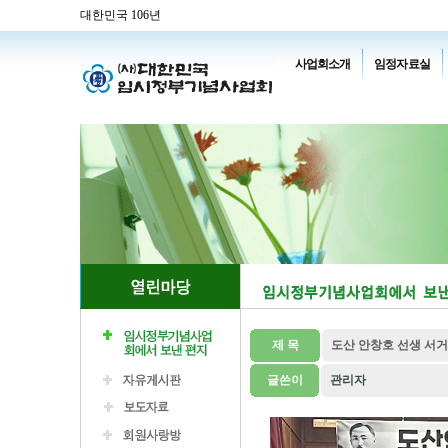
대한민국 106년
사업회소개
임정자료실
제 목
도산 안창호 선생 서거
글쓴이
관리자