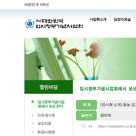
대한민국 106년
사업회소개
임정자료실
제 목
[전시회 소개] 동농 
글쓴이
관리자
#1
https://commoners.co.kr/k