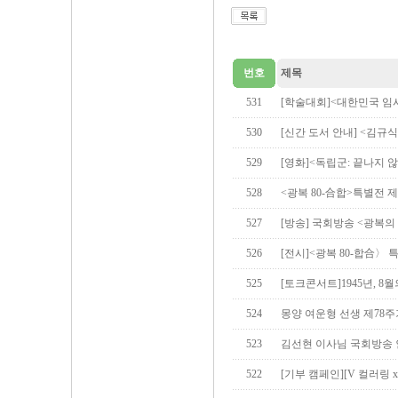
번호
제목
531
[학술대회]<대한민국 임
530
[신간 도서 안내] <김규
529
[영화]<독립군: 끝나지 않
528
<광복 80-合합>특별전
527
[방송] 국회방송 <광복의
526
[전시]<광복 80-합合〉 
525
[토크콘서트]1945년, 8
524
몽양 여운형 선생 제78
523
김선현 이사님 국회방송
522
[기부 캠페인][V 컬러링 