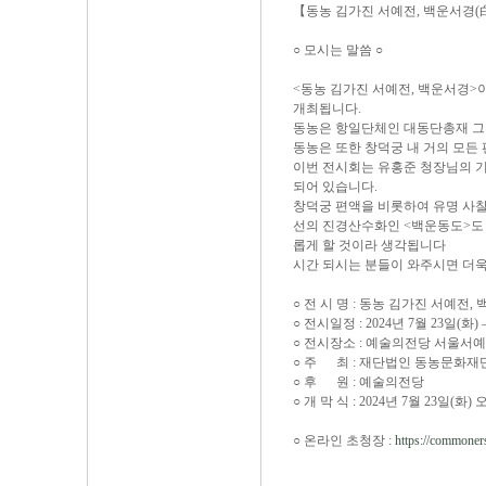
【동농 김가진 서예전, 백운서경(
○ 모시는 말씀 ○
<동농 김가진 서예전, 백운서경>이 
개최됩니다.
동농은 항일단체인 대동단총재 그
동농은 또한 창덕궁 내 거의 모든
이번 전시회는 유홍준 청장님의 
되어 있습니다.
창덕궁 편액을 비롯하여 유명 사찰의
선의 진경산수화인 <백운동도>도 
롭게 할 것이라 생각됩니다
시간 되시는 분들이 와주시면 더욱
○ 전 시 명 : 동농 김가진 서예전
○ 전시일정 : 2024년 7월 23일(화) –
○ 전시장소 : 예술의전당 서울서예
○ 주 최 : 재단법인 동농문화재
○ 후 원 : 예술의전당
○ 개 막 식 : 2024년 7월 23일(화)
○ 온라인 초청장 :
https://commoners