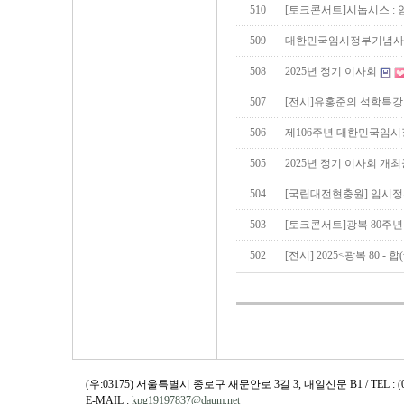
510
[토크콘서트]시놉시스 :
509
대한민국임시정부기념사업
508
2025년 정기 이사회
507
[전시]유홍준의 석학특강
506
제106주년 대한민국임
505
2025년 정기 이사회 개
504
[국립대전현충원] 임시정
503
[토크콘서트]광복 80주
502
[전시] 2025<광복 80 - 
(우:03175) 서울특별시 종로구 새문안로 3길 3, 내일신문 B1 / TEL : (02)730
E-MAIL :
kpg19197837@daum.net