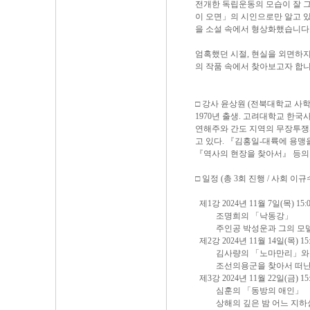
전개한 독립운동의 모습이 잘 그
이 오면」의 시인으로만 알고 있
을 소설 속에서 형상화했습니다
엄혹했던 시절, 현실을 외면하
의 작품 속에서 찾아보고자 합니
□ 강사 윤상원 (전북대학교 사학
1970년 출생. 고려대학교 한
연해주와 간도 지역의 무장투쟁
고 있다. 『김홍일-대륙에 용맹
『역사의 현장을 찾아서』 등의
□ 일정 (총 3회 진행 / 사회 이규
제1강 2024년 11월 7일(목) 15:0
조명희의 「낙동강」
주인공 박성운과 그의 모델 
제2강 2024년 11월 14일(목) 15:
김사량의 「노마만리」와 
조선의용군을 찾아서 떠난
제3강 2024년 11월 22일(금) 15:
심훈의 「동방의 애인」
상해의 깊은 밤 어느 지하실