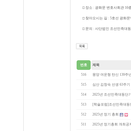
□ 장소 : 광화문 변호사회관 1
□ 찾아오시는 길 : 5호선 광화문
□ 문의 : 사단법인 조선민족대동단
번호
제목
516
몽양 여운형 탄신 139주년
515
심산 김창숙 선생 63주
514
2025년 조선민족대동
513
[학술포럼]조선민족대동단
512
2025년 정기 총회
511
2025년 정기총회 개최공