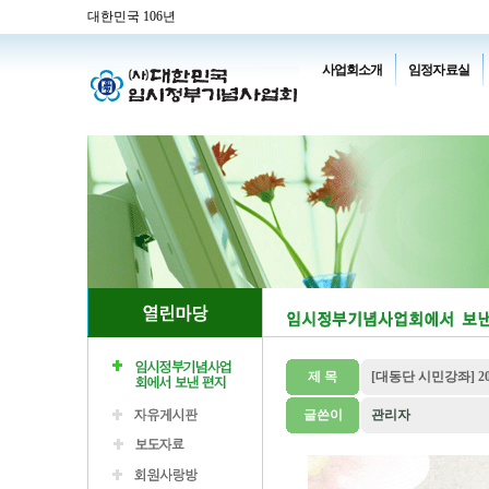
대한민국 106년
사업회소개
임정자료실
제 목
[대동단 시민강좌] 202
글쓴이
관리자