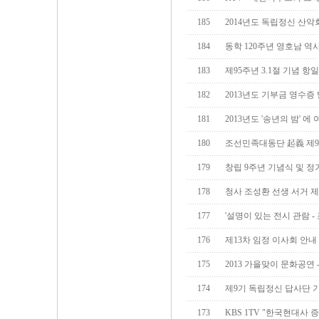
185
2014년도 독립정신 산악
184
동학 120주년 영호남 역
183
제95주년 3.1절 기념 
182
2013년도 기부금 영수증
181
2013년도 '송년의 밤' 에
180
조선민족대동단 起義 제9
179
창립 9주년 기념식 및 정
178
청사 조성환 선생 서거 제
177
'설명이 있는 전시 관람 -
176
제13차 임정 이사회 안내
175
2013 가을맞이 문화공연 
174
제9기 독립정신 답사단 
173
KBS 1TV "한국현대사 