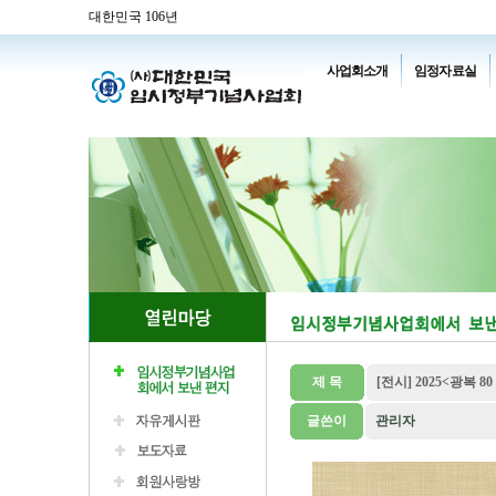
대한민국 106년
사업회소개
임정자료실
제 목
[전시] 2025<광복
글쓴이
관리자