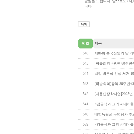
말씀을 드립니다. 앞으로도 (
니다.
번호
제목
546
제86회 순국선열의 날 
545
[학술회의]<광복 80주
544
백암 박은식 선생 서거 1
543
[학술회의]광복 80주년
542
[대동단장학사업]2025년
541
<김규식과 그의 시대> 
540
대한독립군 무명용사 추
539
<김규식과 그의 시대> 