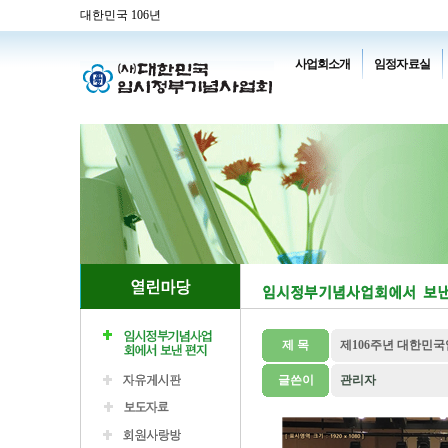
대한민국 106년
사업회소개
임정자료실
제 목
제106주년 대한민
글쓴이
관리자