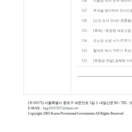
538
이봉창 의사 순국 제93
537
추석을 맞이하여 인사드
536
[신간 도서 안내]<先賢들의
535
[축제] <효창원 새로고침 '
534
조소앙 선생 서거 67주기
533
헐버트 박사 76주기 추모
532
[후원금 전달] 광복회 
(우:03175) 서울특별시 종로구 새문안로 3길 3, 내일신문 B1 / TEL : (02)730
E-MAIL :
kpg19197837@daum.net
Copyright 2005 Korea Provisional Government All Rights Reserved