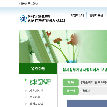
대한민국 106년
사업회소개
임정자료실
제 목
[학술회의]광복 80
글쓴이
관리자