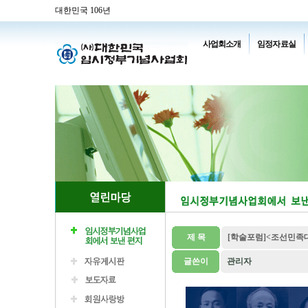
대한민국 106년
사업회소개
임정자료실
제 목
[학술포럼]<조선민족
글쓴이
관리자