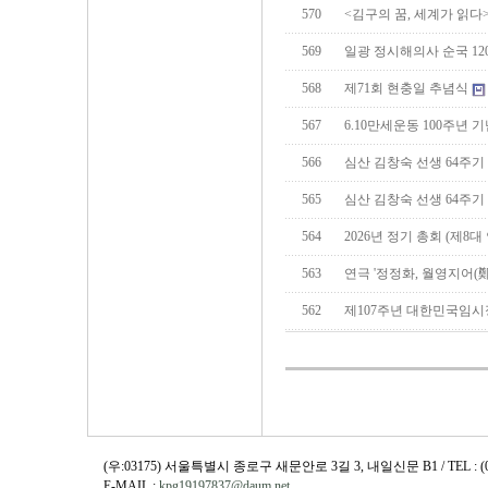
570
<김구의 꿈, 세계가 읽다
569
일광 정시해의사 순국 12
568
제71회 현충일 추념식
567
6.10만세운동 100주년
566
심산 김창숙 선생 64주
565
심산 김창숙 선생 64주기
564
2026년 정기 총회 (제8
563
연극 '정정화, 월영지어(
562
제107주년 대한민국임시
(우:03175) 서울특별시 종로구 새문안로 3길 3, 내일신문 B1 / TEL : (02)730
E-MAIL :
kpg19197837@daum.net