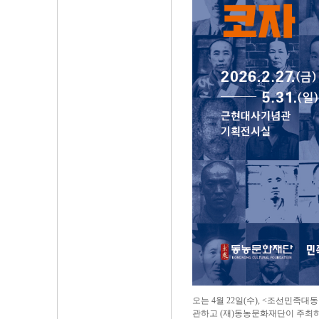
오는 4월 22일(수), <조선민
관하고 (재)동농문화재단이 주최