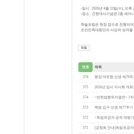
-일시 : 2026년 4월 22일(수), 오후 
-장소 : 근현대사기념관 2층 세미
학술포럼은 현장 접수로 진행되며
조선민족대동단의 사상과 성격을 
번호
제목
576
몽양 여운형 선생 제79
575
2026년 임시 이사회 개
574
<반헌법행위자열전> 1
573
백범 김구 선생 제77주기
572
<독립유공자 공적 재평가
571
[공청회 안내]독립유공자