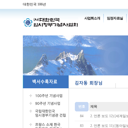
대한민국 106년
사업회소개
임정자료실
번호
제목
84
2. 언론 보도 12) [세계
83
2. 언론 보도 11) [동아일