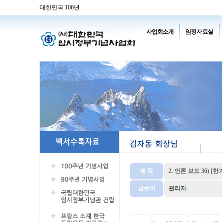
대한민국 106년
사업회소개
임정자료실
제 목
2. 언론 보도 36) [
글쓴이
관리자