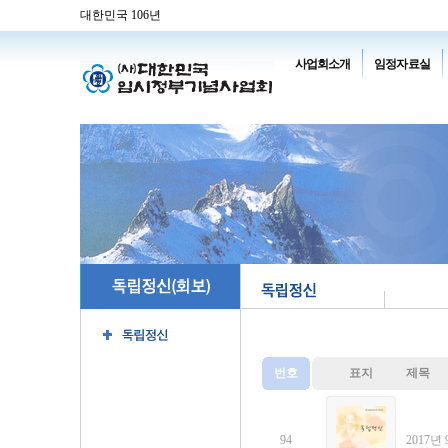
대한민국 106년
사업회소개
임정자료실
번호
표지
제목
94
2017년 