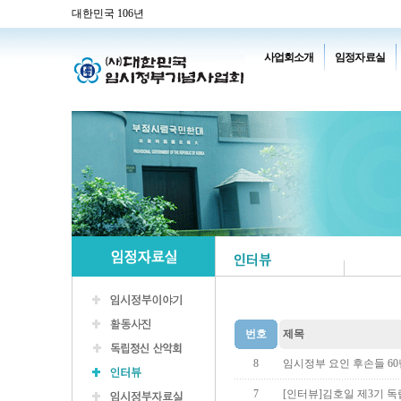
대한민국 106년
사업회소개
임정자료실
번호
제목
8
임시정부 요인 후손들 60
7
[인터뷰]김호일 제3기 