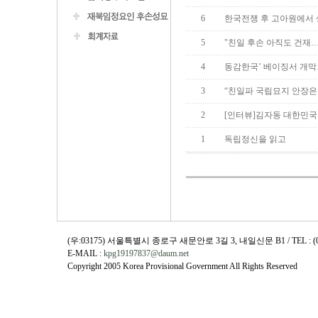
6
한국전쟁 후 고아원에서
5
"친일 후손 아직도 건재
4
동감한국’ 베이징서 개막
3
“친일파 국립묘지 안장은
2
[인터뷰]김자동 대한민
1
독립정신을 읽고
(우:03175) 서울특별시 종로구 새문안로 3길 3, 내일신문 B1 / TEL : (02)730
E-MAIL :
kpg19197837@daum.net
Copyright 2005 Korea Provisional Government All Rights Reserved