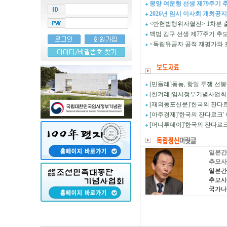
몽양 여운형 선생 제79주기 
2026년 임시 이사회 개최공지
<반헌법행위자열전> 1차분
백범 김구 선생 제77주기 추
<독립유공자 공적 재평가와 
[민들레]동농, 항일 투쟁 선
[한겨례]임시정부기념사업회,
[재외동포신문]'한국의 잔다르
[아주경제]'한국의 잔다르크' 
[머니투데이]'한국의 잔다르
일본간
추모사
일본간
추모사
국가나
축복이
일본간
용어이
추모사
친선을
일본간
다. 