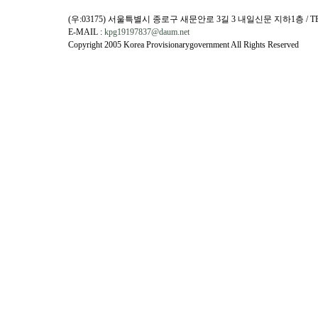
추모사
와 분
국가나
(우:03175) 서울특별시 종로구 새문안로 3길 3 내일신문 지하1층 / TEL : (02)
란, 
축복이
E-MAIL :
kpg19197837@daum.net
는 일
용어이
Copyright 2005 Korea Provisionarygovernment All Rights Reserved
그들은
친선을
면 단
다. 
선언)
와 분
없이하
란, 
존에 
는 일
는가.
그들은
한국이
면 단
르기까
선언)
한․혐
없이하
패전 
존에 
의식으
는가.
자 국
한국이
과서에
르기까
로 표
한․혐
슨 짓
패전 
한 자,
의식으
아우슈
자 국
구다.
과서에
1923
로 표
진 당시
슨 짓
살한 
한 자,
순식간