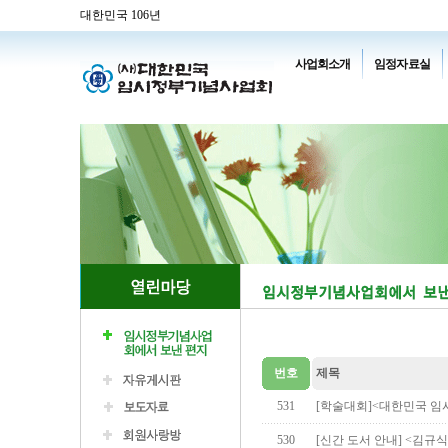
대한민국 106년
사업회소개
임정자료실
번호
제목
531
[학술대회]<대한민국 임
530
[신간 도서 안내] <김규