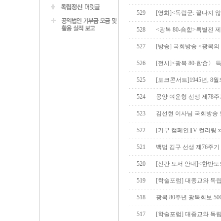
529
[영화]<독립군: 끝나지 않
528
<광복 80-合합>특별전
527
[방송] 국회방송 <광복의
526
[전시]<광복 80-합合〉 
525
[토크콘서트]1945년, 8
524
몽양 여운형 선생 제78
523
김선현 이사님 국회방송
522
[기부 캠페인][V 컬러링 
521
백범 김구 선생 제76주기
520
[신간 도서 안내]<한반도
519
[학술포럼] 대종교와 독
518
광복 80주년 광복회보 5
517
[학술포럼] 대종교와 독