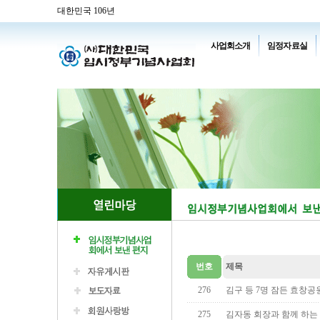
대한민국 106년
사업회소개
임정자료실
번호
제목
276
김구 등 7명 잠든 효창공
275
김자동 회장과 함께 하는