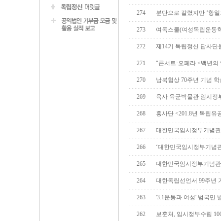
274
분단으로 갈렸지만 ‘항일
273
여독스쿨(여성독립운동학교
272
제14기 독립정신 답사단
271
"콘서트·오페라 <백년의 
270
남북협상 70주년 기념 학
269
육사 육군박물관 임시정부
268
흥사단 <201.8년 독립
267
대한민국임시정부기념관 
266
‘대한민국임시정부기념관
265
대한민국임시정부기념관 
264
대한독립선언서 99주년 
263
'3.1운동과 여성' 범국민
262
보훈처, 임시정부수립 10