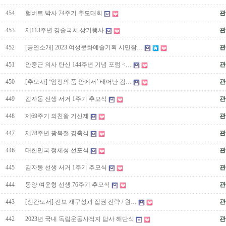
454
헐버트 박사 74주기 추모대회
관
453
제113주년 경술국치 상기행사
관
452
[공연소개] 2023 여성문화예술기획 시민참…
관
451
안중근 의사 탄신 144주년 기념 포럼 <…
관
450
[추모사] ‘임정의 품 안에서’ 태어난 김…
관
449
김자동 선생 서거 1주기 추모식
관
448
제69주기 의친왕 기신제
관
447
제78주년 광복절 경축식
관
446
대한민국 정체성 선포식
관
445
김자동 선생 서거 1주기 추모식
관
444
몽양 여운형 선생 76주기 추모식
관
443
[신간도서] 진보 재구성과 집권 전략 / 원…
관
442
2023년 국내 독립운동사적지 답사 해단식
관