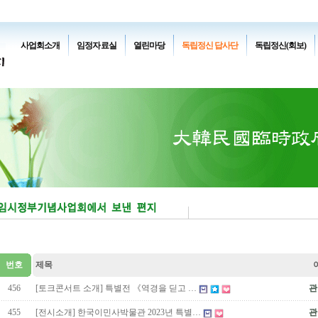
사업회소개
임정자료실
열린마당
독립정신 답사단
독립정신(회보)
번호
제목
456
[토크콘서트 소개] 특별전 《역경을 딛고 …
관
455
[전시소개] 한국이민사박물관 2023년 특별…
관