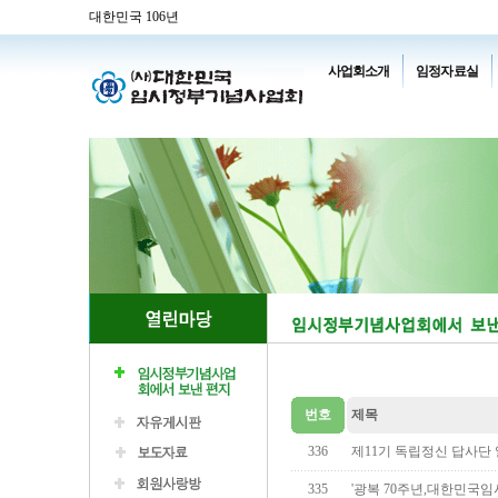
대한민국 106년
사업회소개
임정자료실
번호
제목
336
제11기 독립정신 답사단
335
'광복 70주년,대한민국