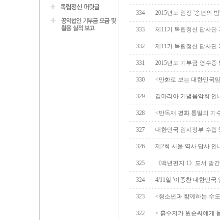
334
2015년도 임정 '송년의 밤
333
제11기 독립정신 답사단
332
제11기 독립정신 답사단
331
2015년도 기부금 영수증
330
<만화로 보는 대한민국임
329
김마리아 기념음악회 안
328
<반독재 평화 통일의 기수 
327
대한민국 임시정부 수립 
326
제2회 서울 역사 답사 안
325
《백년편지 1》도서 발간
324
4/11일 '이종찬 대한민
323
<청소년과 함께하는 수도
322
< 흙수저가 원순씨에게 묻