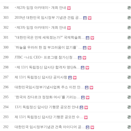
304
<제2차 임정 아카데미> 개최 안내
관
303
2019년 대한민국 임시정부 기념관 건립 공…
관
302
<제3차 임정 아카데미> 개최 안내
관
301
"대한민국은 언제 세워졌는가?" 국제학술회…
관
300
`하늘을 우러러 한 점 부끄러움이 없기를` …
관
299
JTBC <나도 CEO> 프로그램 참가신청 …
관
298
<제 13기 독립정신 답사단 합격자 명단&…
관
297
제 13기 독립정신 답사단 공지사항
관
296
대한민국임시정부기념사업회 주소 이전 안…
관
295
‘한국의 잔다르크 정정화 여사’를 기리는…
관
294
13기 독립정신 답사단 기행문 공모전 안내
관
293
제 13기 독립정신 답사단 기행문 공모전 수…
관
292
대한민국 임시정부기념관 건축 아이디어 공…
관