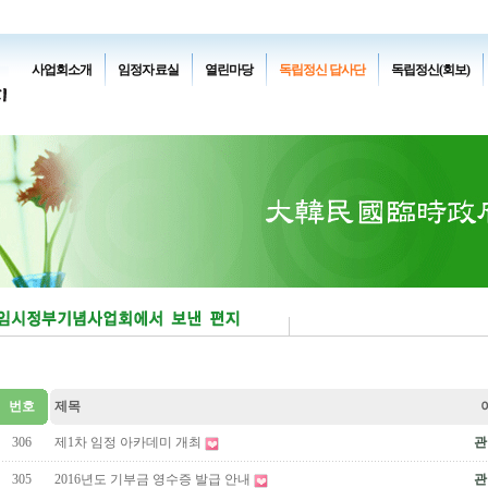
사업회소개
임정자료실
열린마당
독립정신 답사단
독립정신(회보)
번호
제목
306
제1차 임정 아카데미 개최
관
305
2016년도 기부금 영수증 발급 안내
관