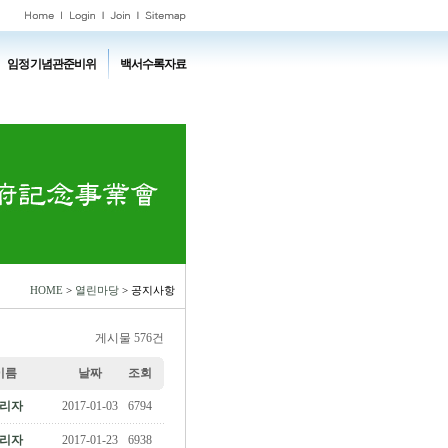
임정기념관준비위
백서수록자료
HOME
>
열린마당
> 공지사항
게시물 576건
이름
날짜
조회
리자
2017-01-03
6794
리자
2017-01-23
6938