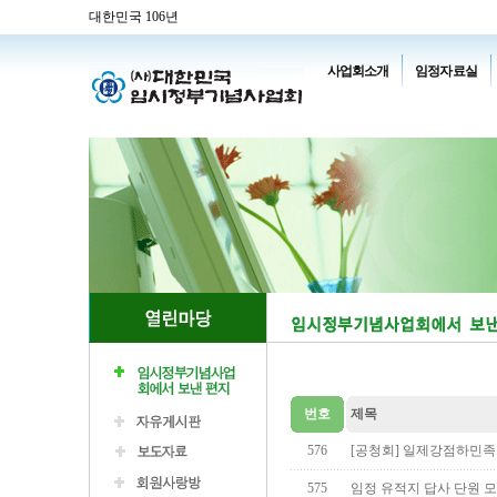
대한민국 106년
사업회소개
임정자료실
번호
제목
576
[공청회] 일제강점하민
575
임정 유적지 답사 단원 모