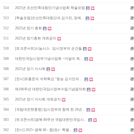
514
2025년 조선민족대동단기념사업회 학술포럼
관
513
[학술포럼]조선민족대동단과 김가진, 정예…
관
512
2025년 정기 총회
관
511
2025년 정기총회 개최공지
관
510
[토크콘서트]시놉시스 : 임시정부의 순간들
관
509
대한민국임시정부기념사업회 <이달의 독…
관
508
2025년 정기 이사회
관
507
[전시]유홍준의 석학특강 “동농 김가진의 …
관
506
제106주년 대한민국임시정부수립기념음악회
관
505
2025년 정기 이사회 개최공지
관
504
[국립대전현충원] 임시정부와 함께 한 26년…
관
503
[토크콘서트]광복 80주년 국립대한민국임시…
관
502
[전시] 2025<광복 80 - 합(合)> 특별…
관