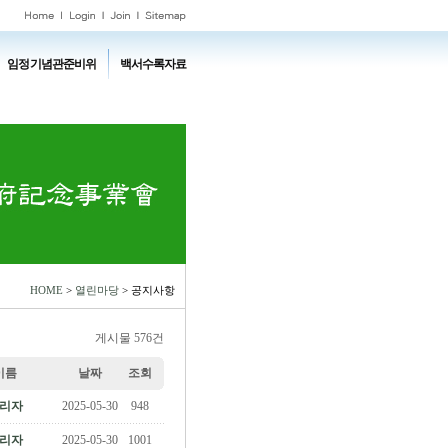
임정기념관준비위
백서수록자료
HOME
>
열린마당
> 공지사항
게시물 576건
이름
날짜
조회
리자
2025-05-30
948
리자
2025-05-30
1001