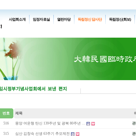
사업회소개
임정자료실
열린마당
독립정신 답사단
독립정신(회보)
번호
제목
516
몽양 여운형 탄신 139주년 및 광복 80주년 …
관
515
심산 김창숙 선생 63주기 추모제전
관