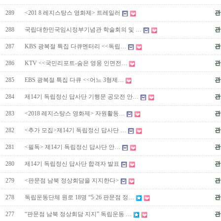
289
<201 8 레지스탕스 영화제> 트레일러
관
288
국립대한민국임시정부기념관 학술회의 및 …
관
287
KBS 광복절 특집 다큐멘터리 <<독립…
관
286
KTV <<국민리포트-숨은 영웅 인면전…
관
285
EBS 광복절 특집 다큐 <<어느 3형제…
관
284
제14기 독립정신 답사단 기행문 공모전 안…
관
283
<2018 레지스탕스 영화제> 자원활동…
관
282
<추가 모집>제14기 독립정신 답사단 …
관
281
<필독> 제14기 독립정신 답사단 안…
관
280
제14기 독립정신 답사단 합격자 발표
관
279
<판문점 남북 정상회담을 지지한다>
관
278
독립운동단체 원로 18명 “5·26 판문점 정…
관
277
“판문점 남북 정상회담 지지” 독립운동 …
관