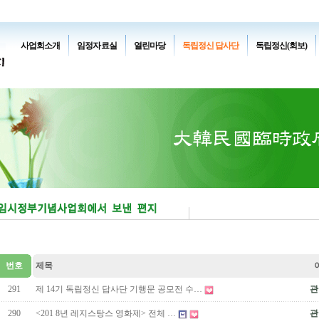
사업회소개
임정자료실
열린마당
독립정신 답사단
독립정신(회보)
번호
제목
291
제 14기 독립정신 답사단 기행문 공모전 수…
관
290
<201 8년 레지스탕스 영화제> 전체 …
관