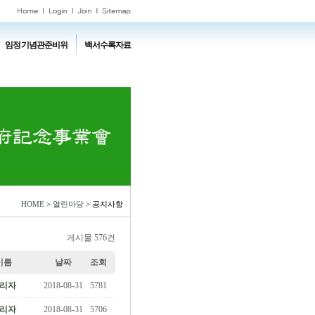
임정기념관준비위
백서수록자료
HOME
>
열린마당
> 공지사항
게시물 576건
이름
날짜
조회
리자
2018-08-31
5781
리자
2018-08-31
5706