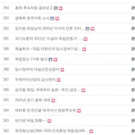
394
총회 후속작업 결과보고
관
393
광복회 호주지회 소식
관
392
김자동 회장님의 2020년 마지막 언론 인터…
관
391
국가보훈처 2021년 ‘이달의 독립운동가’ …
관
390
학술회의 <국립 대한민국 임시정부기념…
관
389
독립정신 114호 발간
관
388
임시정부의 대일선전성명서
관
387
우에무라선생의 감사편지
관
386
김자동 회장, 우에무라 일본 <주간 금요…
관
385
2020년 정기 총회 개최
관
384
제81회 순국선열·애국지사 영령추모제
관
383
반가운 메일 한통~~
관
382
최재형선생(1860~1920,건국훈장 독립장)100…
관