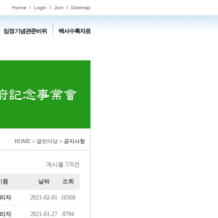
임정기념관준비위
백서수록자료
HOME
>
열린마당
> 공지사항
게시물 576건
이름
날짜
조회
리자
2021-02-01
10368
리자
2021-01-27
8794