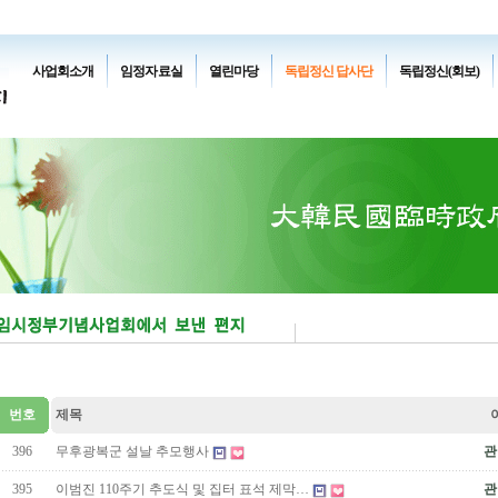
사업회소개
임정자료실
열린마당
독립정신 답사단
독립정신(회보)
번호
제목
396
무후광복군 설날 추모행사
관
395
이범진 110주기 추도식 및 집터 표석 제막…
관