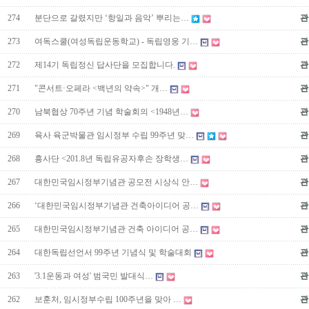
274
분단으로 갈렸지만 ‘항일과 음악’ 뿌리는…
관
273
여독스쿨(여성독립운동학교) - 독립영웅 기…
관
272
제14기 독립정신 답사단을 모집합니다.
관
271
"콘서트·오페라 <백년의 약속>" 개…
관
270
남북협상 70주년 기념 학술회의 <1948년…
관
269
육사 육군박물관 임시정부 수립 99주년 맞…
관
268
흥사단 <201.8년 독립유공자후손 장학생…
관
267
대한민국임시정부기념관 공모전 시상식 안…
관
266
‘대한민국임시정부기념관 건축아이디어 공…
관
265
대한민국임시정부기념관 건축 아이디어 공…
관
264
대한독립선언서 99주년 기념식 및 학술대회
관
263
'3.1운동과 여성' 범국민 발대식…
관
262
보훈처, 임시정부수립 100주년을 맞아 …
관