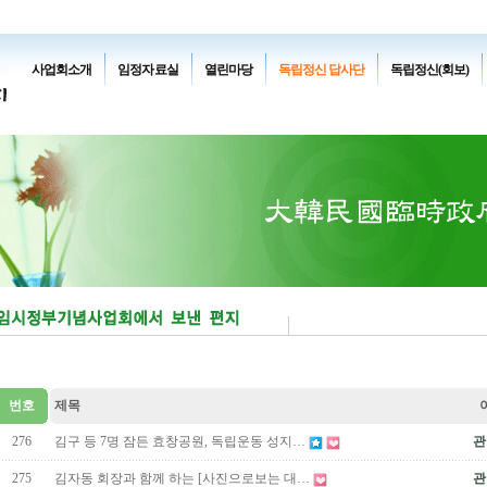
사업회소개
임정자료실
열린마당
독립정신 답사단
독립정신(회보)
번호
제목
276
김구 등 7명 잠든 효창공원, 독립운동 성지…
관
275
김자동 회장과 함께 하는 [사진으로보는 대…
관