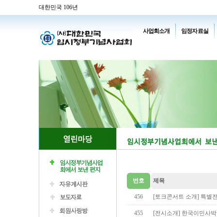
대한민국 106년
사업회소개
임정자료실
번호
제목
456
[토크콘서트 소개] 특별
455
[전시소개] 한국이민사박물