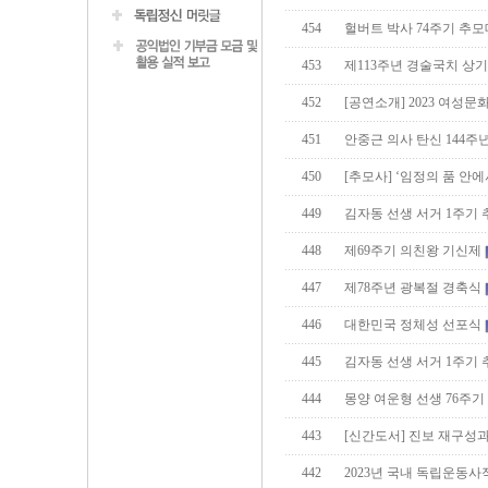
454
헐버트 박사 74주기 추
453
제113주년 경술국치 상
452
[공연소개] 2023 여성
451
안중근 의사 탄신 144주년
450
[추모사] ‘임정의 품 안에
449
김자동 선생 서거 1주기
448
제69주기 의친왕 기신제
447
제78주년 광복절 경축식
446
대한민국 정체성 선포식
445
김자동 선생 서거 1주기
444
몽양 여운형 선생 76주기
443
[신간도서] 진보 재구성과
442
2023년 국내 독립운동사