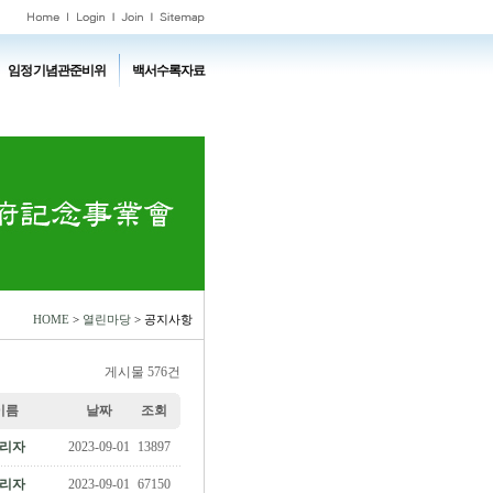
임정기념관준비위
백서수록자료
HOME
>
열린마당
> 공지사항
게시물 576건
이름
날짜
조회
리자
2023-09-01
13897
리자
2023-09-01
67150