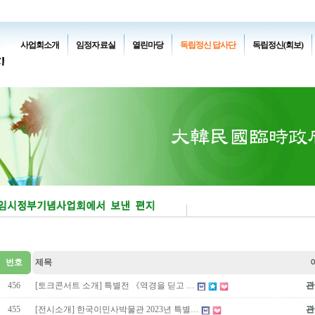
사업회소개
임정자료실
열린마당
독립정신 답사단
독립정신(회보)
번호
제목
456
[토크콘서트 소개] 특별전 《역경을 딛고 …
관
455
[전시소개] 한국이민사박물관 2023년 특별…
관