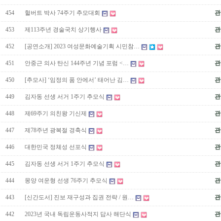
454
헐버트 박사 74주기 추모대회
관
453
제113주년 경술국치 상기행사
관
452
[공연소개] 2023 여성문화예술기획 시민참…
관
451
안중근 의사 탄신 144주년 기념 포럼 <…
관
450
[추모사] ‘임정의 품 안에서’ 태어난 김…
관
449
김자동 선생 서거 1주기 추모식
관
448
제69주기 의친왕 기신제
관
447
제78주년 광복절 경축식
관
446
대한민국 정체성 선포식
관
445
김자동 선생 서거 1주기 추모식
관
444
몽양 여운형 선생 76주기 추모식
관
443
[신간도서] 진보 재구성과 집권 전략 / 원…
관
442
2023년 국내 독립운동사적지 답사 해단식
관