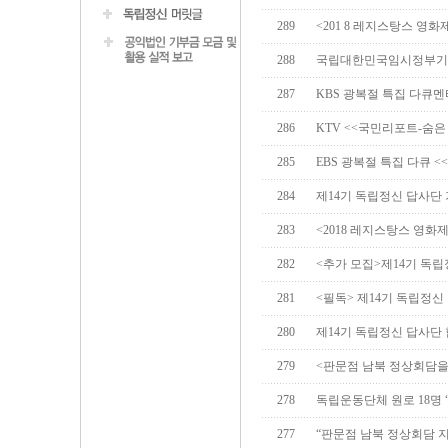
289
<201 8 레지스탕스 영
288
국립대한민국임시정부기념
287
KBS 광복절 특집 다큐멘
286
KTV <<국민리포트-숨
285
EBS 광복절 특집 다큐 <
284
제14기 독립정신 답사단
283
<2018 레지스탕스 영화
282
<추가 모집>제14기 독립
281
<필독> 제14기 독립정신
280
제14기 독립정신 답사단
279
<판문점 남북 정상회담을
278
독립운동단체 원로 18명 “
277
“판문점 남북 정상회담 