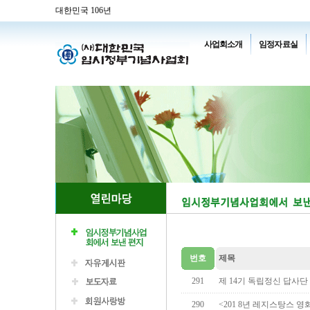
대한민국 106년
사업회소개
임정자료실
번호
제목
291
제 14기 독립정신 답사단
290
<201 8년 레지스탕스 영