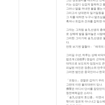
그는 경호원티를 내느라고 언제
키는 싱겁디 싱겁게 멀쑥하고 몸
그러나 말을 꺼내면 불을 뿜는 
그리고서 상대편의 일거일동을 
그 자를 대하면 누구나 말조심을
혹여나 트집과 건과를 잡히면 
그자는 그처럼 金九선생의 총애
로 상해에 발을 들여놓은 사람에
그러한 그이기에 金九선생은 물
다.
언뜻 보기엔 열혈아 - 「애국의
그러길 수년, 하루는 상해 바닥
법조계 (法祖界) 영길리 근처에
대적으로 보도되자 임정서도 큰 
피살된 여인은 장춘(소위 만주국
그러면 범인은 중국인이냐 한국
「프랑스」경찰은 갑자기 우리 
그런데 이런 불의대변이 있나.
佛警은 어디서 단서를 잡았던지 
청천벽력같은 소리다.
「金九선생의 호신총」이면서 「
헛다리 짚은게 아니냐고 일소에