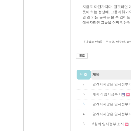
지금도 마찬가지다. 걸핏하면 
듯이 하는 정상배, 그들이 韓가
열 길 되는 물속은 볼 수 있어
애국자라면 그들을 어찌 믿는담
《나절로 만필》 (우승규, 탐구당, 197
번호
제목
7
알려지지않은 임시정부 이
6
세계의 임시정부 1
5
알려지지않은 임시정부 이
4
알려지지않은 임시정부 이
3
6월의 임시정부 소사