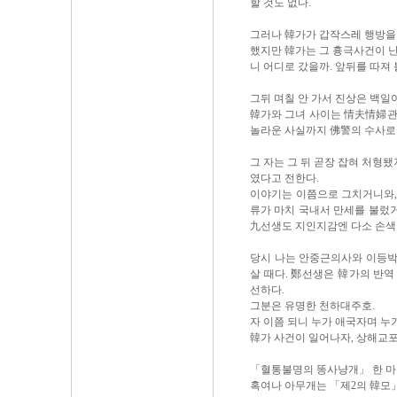
할 것도 없다.
그러나 韓가가 갑작스레 행방을 
했지만 韓가는 그 흉극사건이 
니 어디로 갔을까. 앞뒤를 따져
그뒤 며칠 안 가서 진상은 백일
韓가와 그녀 사이는 情夫情婦관
놀라운 사실까지 佛警의 수사로
그 자는 그 뒤 곧장 잡혀 처형
였다고 전한다.
이야기는 이쯤으로 그치거니와,
류가 마치 국내서 만세를 불렀
九선생도 지인지감엔 다소 손색이
당시 나는 안중근의사와 이등박
살 때다. 鄭선생은 韓가의 반역
선하다.
그분은 유명한 천하대주호.
자 이쯤 되니 누가 애국자며 누
韓가 사건이 일어나자, 상해교포
「혈통불명의 똥사냥개」 한 마
혹여나 아무개는 「제2의 韓모