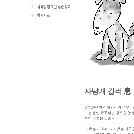
사냥개 길러 患
金九선생이 상해임정의 경무국장
그분 밑엔 韓某라는 경호원 한 
특히 이름은 감춘다.
이 者는 제 위에 다시없는 애국