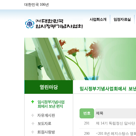
대한민국 106년
사업회소개
임정자료실
번호
제목
291
제 14기 독립정신 답사단
290
<201 8년 레지스탕스 영