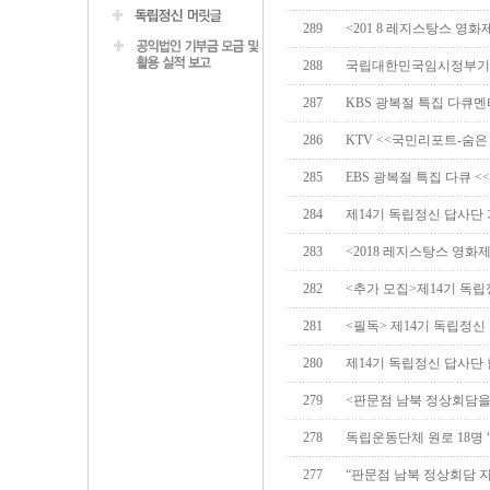
289
<201 8 레지스탕스 영
288
국립대한민국임시정부기념
287
KBS 광복절 특집 다큐멘
286
KTV <<국민리포트-숨
285
EBS 광복절 특집 다큐 <
284
제14기 독립정신 답사단
283
<2018 레지스탕스 영화
282
<추가 모집>제14기 독립
281
<필독> 제14기 독립정신
280
제14기 독립정신 답사단
279
<판문점 남북 정상회담을
278
독립운동단체 원로 18명 “
277
“판문점 남북 정상회담 