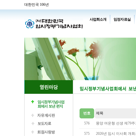
대한민국 106년
사업회소개
임정자료실
번호
제목
576
몽양 여운형 선생 제79
575
2026년 임시 이사회 개