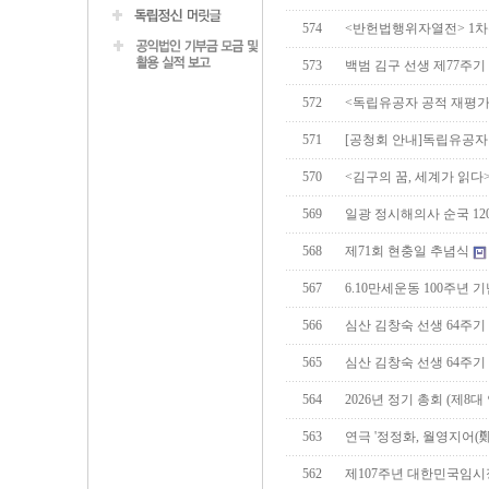
574
<반헌법행위자열전> 1
573
백범 김구 선생 제77주기
572
<독립유공자 공적 재평가
571
[공청회 안내]독립유공자
570
<김구의 꿈, 세계가 읽다
569
일광 정시해의사 순국 12
568
제71회 현충일 추념식
567
6.10만세운동 100주년
566
심산 김창숙 선생 64주
565
심산 김창숙 선생 64주기
564
2026년 정기 총회 (제8
563
연극 '정정화, 월영지어(
562
제107주년 대한민국임시