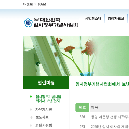
대한민국 106년
사업회소개
임정자료실
번호
제목
576
몽양 여운형 선생 제79
575
2026년 임시 이사회 개