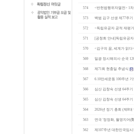
574
<반헌법행위자열전> 1
573
백범 김구 선생 제77주기
572
<독립유공자 공적 재평가
571
[공청회 안내]독립유공자
570
<김구의 꿈, 세계가 읽다
569
일광 정시해의사 순국 12
568
제71회 현충일 추념식
567
6.10만세운동 100주년
566
심산 김창숙 선생 64주
565
심산 김창숙 선생 64주기
564
2026년 정기 총회 (제8
563
연극 '정정화, 월영지어(
562
제107주년 대한민국임시