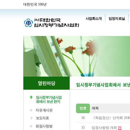
대한민국 106년
사업회소개
임정자료실
번호
제목
36
《독립정신》산악회 20회
35
임정사랑방 개최