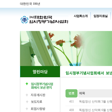
대한민국 106년
사업회소개
임정자료실
번호
제목
411
독립정신 산악회 5월 산행
410
독립정신 산악회 6월 산행