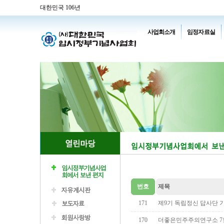
대한민국 106년
사업회소개
임정자료실
번호
제목
171
제9기 독립정신 답사단 
170
더좋은민주주의연구소 7월