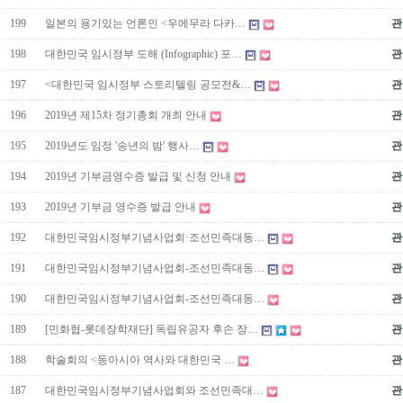
199
일본의 용기있는 언론인 <우에무라 다카…
관
198
대한민국 임시정부 도해 (Infographic) 포…
관
197
<대한민국 임시정부 스토리텔링 공모전&…
관
196
2019년 제15차 정기총회 개최 안내
관
195
2019년도 임정 '송년의 밤' 행사…
관
194
2019년 기부금영수증 발급 및 신청 안내
관
193
2019년 기부금 영수증 발급 안내
관
192
대한민국임시정부기념사업회·조선민족대동…
관
191
대한민국임시정부기념사업회-조선민족대동…
관
190
대한민국임시정부기념사업회-조선민족대동…
관
189
[민화협-롯데장학재단] 독립유공자 후손 장…
관
188
학술회의 <동아시아 역사와 대한민국 …
관
187
대한민국임시정부기념사업회와 조선민족대…
관