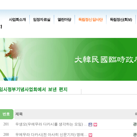
사업회소개
임정자료실
열린마당
독립정신 답사단
독립정신(회보)
번호
제목
201
우생모(우에무라 다카시를 생각하는 모임) …
관
200
우에무라 다카시(전 아사히 신문기자) 명예…
관