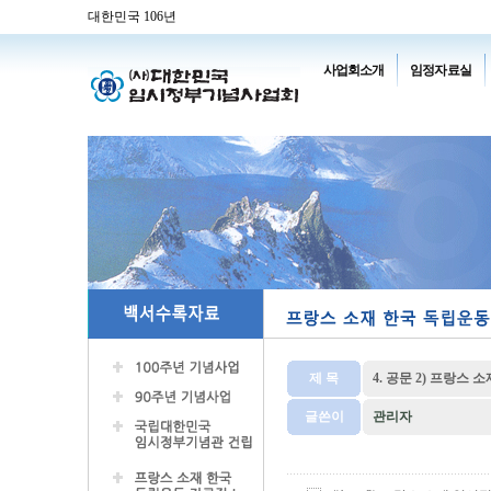
대한민국 106년
사업회소개
임정자료실
제 목
4. 공문 2) 프랑스 소
글쓴이
관리자