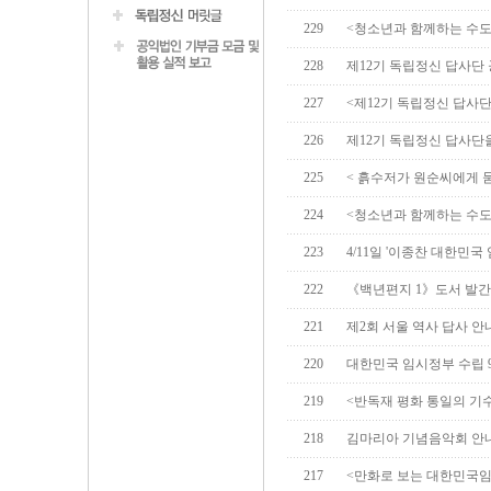
229
<청소년과 함께하는 수도
228
제12기 독립정신 답사단
227
<제12기 독립정신 답사단
226
제12기 독립정신 답사단
225
< 흙수저가 원순씨에게 묻
224
<청소년과 함께하는 수도
223
4/11일 '이종찬 대한민
222
《백년편지 1》도서 발간
221
제2회 서울 역사 답사 안
220
대한민국 임시정부 수립 
219
<반독재 평화 통일의 기수 
218
김마리아 기념음악회 안
217
<만화로 보는 대한민국임