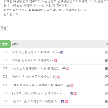
자세한 내용은 함께 첨부되어 있는 공청회 공고문을 참고해주시기 바라며, 관련하
본 회 사무실로 연락주시기 바랍니다. (02-730-0411)
바쁘시겠지만 부디 참석하시어 다양한 의견을 내주시기 바랍니다.
감사합니다.
번호
제목
576
몽양 여운형 선생 제79주기 추모식
관
575
2026년 임시 이사회 개최공지
관
574
<반헌법행위자열전> 1차분 출간보고…
관
573
백범 김구 선생 제77주기 추모식
관
572
<독립유공자 공적 재평가와 포상 심사기…
관
571
[공청회 안내]독립유공자 공적 재평가와 포…
관
570
<김구의 꿈, 세계가 읽다> 특별전 개…
관