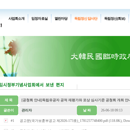
사업회소개
임정자료실
열린마당
독립정신 답사단
독립정신(회보)
제 목
[공청회 안내]독립유공자 공적 재평가와 포상 심사기준 공청회 개최 안
글쓴이
관리자
날 짜
26-06-18 09:13
#1
공고문(국가보훈부공고 제2026-173호)_1781257748400.pdf (118.8K), Dow