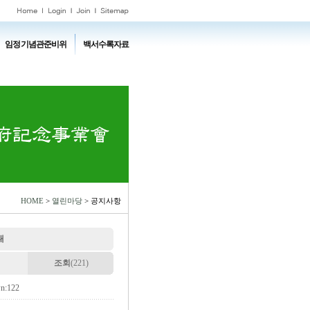
임정기념관준비위
백서수록자료
HOME
>
열린마당
> 공지사항
내
조회
(221)
n:122