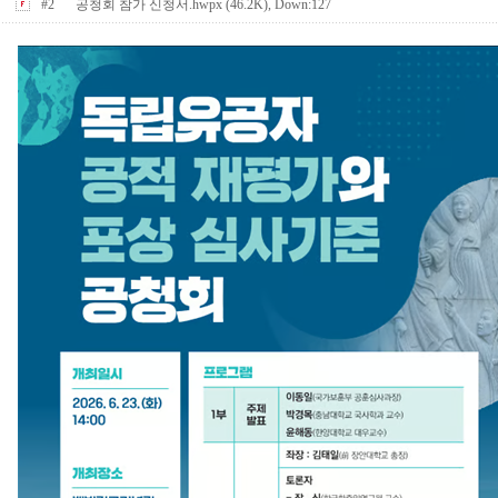
#2
공청회 참가 신청서.hwpx (46.2K), Down:127