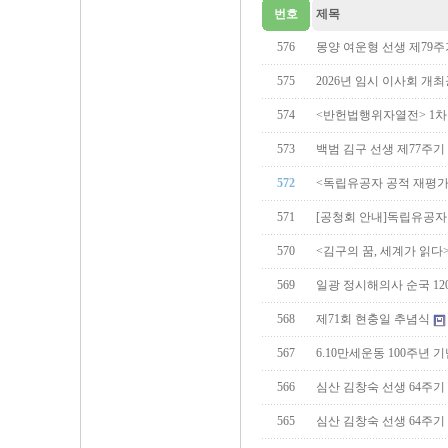
번호
제목
576
몽양 여운형 선생 제79
575
2026년 임시 이사회 개
574
<반헌법행위자열전> 1
573
백범 김구 선생 제77주기
572
<독립유공자 공적 재평가
571
[공청회 안내]독립유공자
570
<김구의 꿈, 세계가 읽다
569
일광 정시해의사 순국 12
568
제71회 현충일 추념식
567
6.10만세운동 100주년
566
심산 김창숙 선생 64주
565
심산 김창숙 선생 64주기