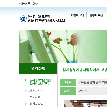
대한민국 106년
사업회소개
임정자료실
제 목
<독립유공자 공적 재
글쓴이
관리자