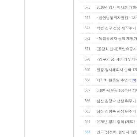
575
2026년 임시 이사회 개
574
<반헌법행위자열전> 1
573
백범 김구 선생 제77주기
572
<독립유공자 공적 재평가
571
[공청회 안내]독립유공자
570
<김구의 꿈, 세계가 읽다
569
일광 정시해의사 순국 12
568
제71회 현충일 추념식
567
6.10만세운동 100주년
566
심산 김창숙 선생 64주
565
심산 김창숙 선생 64주기
564
2026년 정기 총회 (제8
563
연극 '정정화, 월영지어(