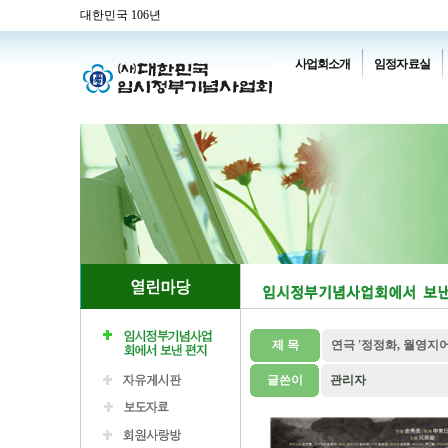
대한민국 106년
사업회소개
임정자료실
제 목
연극 '정정화, 월영지어
글쓴이
관리자