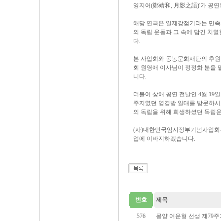
영지어(鄭靖和, 月影之語)'가 공
해당 연극은 일제강점기라는 민족
의 독립 운동과 그 속에 담긴 치
다.
본 사업회와 동농문화재단의 후원
회 원영애 이사님이 정정화 분을
니다.
더불어 상해 공연 전날인 4월 19
주지였던 영경방 일대를 방문하시고
의 독립을 위해 희생하셨던 독립운
(사)대한민국임시정부기념사업회는
업에 이바지하겠습니다.
번호
제목
576
몽양 여운형 선생 제79